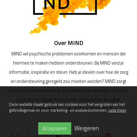
Over MIND
MIND wil psychische problemen voorkomen en mensen die
hiermee te maken hebben ondersteunen. Bij MIND vind je
informatie, inspiratie en steun. Heb je ideeën over hoe de zorg
en ondersteuning geregeld zou moeten worden? MIND zorgt
ervoor dat jouw wensen bij de politiek terechtkomen. Ook kun
je bij ons in contact komen met mensen met dezelfde
Deze website maakt gebruik van cookies voor het vergroten van het
ervaringen als jij. Ga naar www.wijzijnmind.nl
gebruiksgemak en voor marketing- en analysedoeleinden.
Lees meer
Weigeren
Accepteren