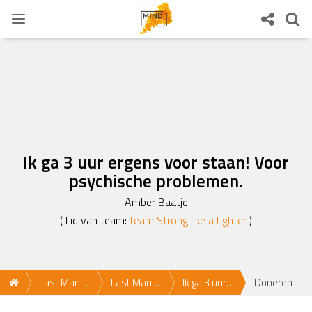
Ik ga 3 uur ergens voor staan! Voor
psychische problemen.
Amber Baatje
( Lid van team:
team Strong like a fighter
)
Last Man
Last Man
Ik ga 3 uur
Doneren
Standing
Standing
ergens voor