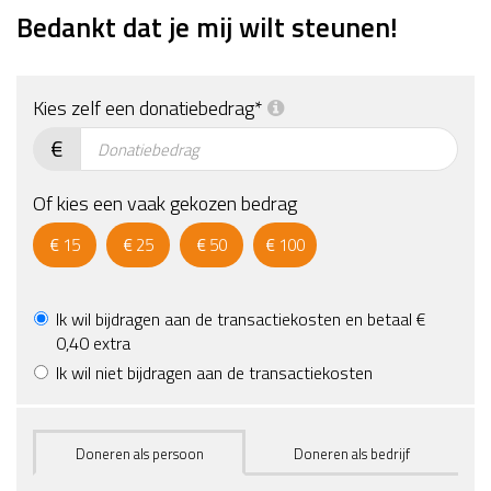
Bedankt dat je mij wilt steunen!
2021
@Amsterdam
staan! Voor
* ZA 30 OKT
psychische
Kies zelf een donatiebedrag*
2021, 12-
problemen.
€
15 uur *
Doe mee!
Of kies een vaak gekozen bedrag
€
15
€
25
€
50
€
100
Ik wil bijdragen aan de transactiekosten en betaal €
0,40 extra
Ik wil niet bijdragen aan de transactiekosten
Doneren als persoon
Doneren als bedrijf