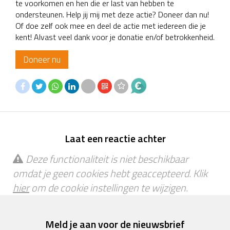
te voorkomen en hen die er last van hebben te
ondersteunen. Help jij mij met deze actie? Doneer dan nu!
Of doe zelf ook mee en deel de actie met iedereen die je
kent! Alvast veel dank voor je donatie en/of betrokkenheid.
Doneer nu
Laat een reactie achter
Deze functionaliteit is niet beschikbaar
omdat je geen cookies hebt geaccepteerd. Klik
hier
om de cookie instellingen te wijzigen.
Meld je aan voor de nieuwsbrief