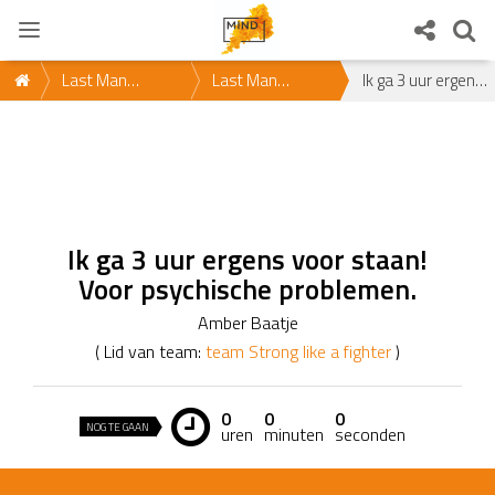
Last Man
Last Man
Ik ga 3 uur ergens voor staan! Voor psychische problemen.
Standing 2021
Standing
@Amsterdam *
ZA 30 OKT 2021,
12-15 uur * Doe
Ik ga 3 uur ergens voor staan!
mee!
Voor psychische problemen.
Amber Baatje
( Lid van team:
team Strong like a fighter
)
0
0
0
NOG TE GAAN
uren
minuten
seconden