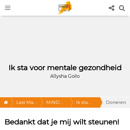
Ik sta voor mentale gezondheid
Allysha Goilo
Last Man
MIND
Ik sta
Doneren
Standing
Last Man
voor
Bedankt dat je mij wilt steunen!
Standing:
mentale