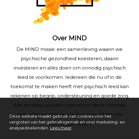
Over MIND
De MIND missie: een samenleving waarin we
psychische gezondheid koesteren, daarin
investeren en alles doen om onnodig psychisch
leed te voorkomen. Iedereen die nu of in de
toekomst te maken heeft met psychisch leed kan
rekenen op begrip, ondersteuning en goede zorg.
Alle donaties worden ingezet om deze mentaal
gezonde samenleving te bereiken. Meer info:
Deze website maakt gebruik van cookies voor het
vergroten van het gebruiksgemak en voor marketing- en
www.wijzijnmind.nl
analysedoeleinden.
Lees meer