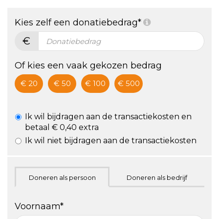
De vétste
gezondheid
Kies zelf een donatiebedrag*
challenge!
€
ZA 24/9,
hartje
Of kies een vaak gekozen bedrag
Utrecht
€ 20
€ 50
€ 100
€ 500
Ik wil bijdragen aan de transactiekosten en
betaal € 0,40 extra
Ik wil niet bijdragen aan de transactiekosten
Doneren als persoon
Doneren als bedrijf
Voornaam*